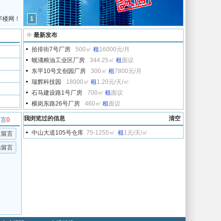
字楼网！
1
最新发布
拾排街7号厂房
500㎡
租
16000元/月
蚬涌粮油工业区厂房
344.25㎡
租
面议
东平10号文创园厂房
300㎡
租
7800元/月
瑞辉科技园
18000㎡
租
1.20元/天/㎡
石马建设路1号厂房
700㎡
租
面议
横岗东路26号厂房
460㎡
租
面议
我浏览过的信息
清空
留言
0
中山大道105号仓库
75-1255㎡
租
1元/天/㎡
主留言
站留言