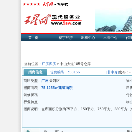
首页
楼宇经济
出租中心
出售中心
代
当前位置：
厂房库房
>
中山大道105号仓库
招商信息
信息编号：c33156
[非中介]
发布：-
商区类型:
广州
天河区
物
招商面积:
75-1255㎡建筑面积
租
装修状况:
付
行业特点:
物
招商说明:
仓库面积分别为75平方、150平方、750平方、280平方
业 主:
-
联 