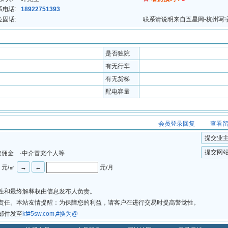
系电话:
18922751393
位固话:
联系请说明来自五星网-杭州写
是否独院
有无行车
有无货梯
配电容量
会员登录回复
查看
提交业
提交网
取佣金 ·中介冒充个人等
元/㎡
元/月
法性和最终解释权由信息发布人负责。
律责任。本站友情提醒：为保障您的利益，请客户在进行交易时提高警觉性。
邮件发至
kf#5sw.com,#换为@