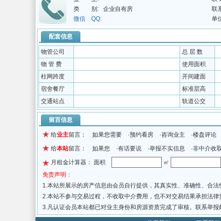
类 别:
企业自有房
联
微信 QQ:
单
配套信息
物管公司
总 层 数
物 管 费
使用面积
柱网跨度
开间建面
宿舍餐厅
标准层高
交通站点
轨道公交
留言信息
给
业主
留言： 如果您需要 ·预约看房 ·咨询业主 ·楼盘评论
给
本站
留言： 如果您 ·有话要说 ·举报不实信息 ·非中介收
月租金计算器： 面积
㎡
免责声明：
1.本站所展示的房产信息由会员自行提供，其真实性、准确性、合
2.本站不参与交易过程，不收取中介费用，也不对交易结果承担法
3.凡认证会员本站都已对业主身份和房源资质完成了审核。联系举报