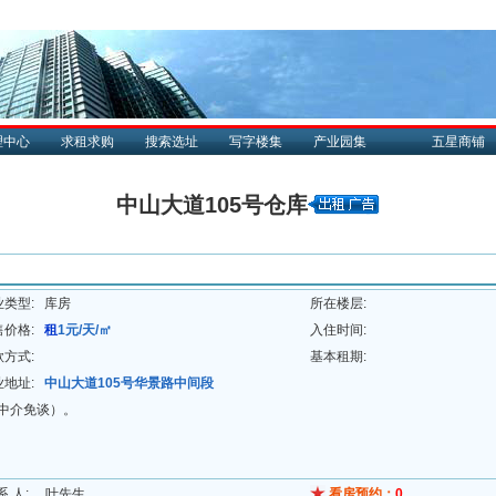
理中心
求租求购
搜索选址
写字楼集
产业园集
五星商铺
中山大道105号仓库
业类型:
库房
所在楼层:
售价格:
租
1元/天/㎡
入住时间:
款方式:
基本租期:
业地址:
中山大道105号华景路中间段
（中介免谈）。
系 人:
叶先生
看房预约：
0