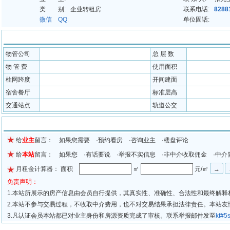
类 别:
企业转租房
联系电话:
8288
微信 QQ:
单位固话:
配套信息
物管公司
总 层 数
物 管 费
使用面积
柱网跨度
开间建面
宿舍餐厅
标准层高
交通站点
轨道公交
留言信息
给
业主
留言： 如果您需要 ·预约看房 ·咨询业主 ·楼盘评论
给
本站
留言： 如果您 ·有话要说 ·举报不实信息 ·非中介收取佣金 ·中介
月租金计算器： 面积
㎡
元/㎡
免责声明：
1.本站所展示的房产信息由会员自行提供，其真实性、准确性、合法性和最终解释
2.本站不参与交易过程，不收取中介费用，也不对交易结果承担法律责任。本站
3.凡认证会员本站都已对业主身份和房源资质完成了审核。联系举报邮件发至
kf#