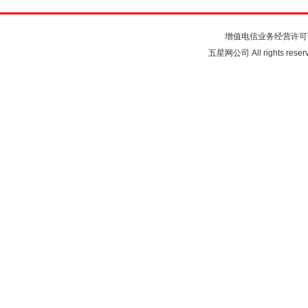
关于我们
联系我们
注
增值电信业务经营许可
五星网公司 All rights rese