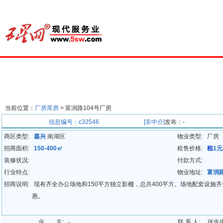
首页
楼宇经济
出租中心
出售中心
代理中心
求
当前位置：
厂房库房
>
富润路104号厂房
招商信息
信息编号：c32546
[非中介]
发布：-
商区类型:
嘉兴
南湖区
物业类型:
厂房
招商面积:
150-400㎡
租售价格:
租
1元
装修状况:
付款方式:
行业特点:
物业地址:
富润路
招商说明:
现有齐全办公场地和150平方独立影棚，总共400平方。场地配套设
惠。
业 主:
-
联 系 人:
张先