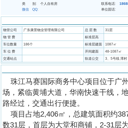
类 别:
个人自有房
联系电话:
1868
微信 QQ:
单位固话:
配套信息
物管公司
广东康景物业管理有限公司
总 层 数
31层
物 管 费
标准层高
车位数量
186个
标准层建面
1087㎡
车 位 费
开间建面
48-1087㎡
交通站点
轨道公交
3、5号线 潭村
物业介绍
珠江马赛国际商务中心项目位于广州
场，紧临黄埔大道，华南快速干线，
路经过，交通出行便捷。
项目占地2,406㎡，总建筑面积约38
数31层，首层为大堂和商铺，2-31