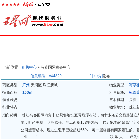
首页
楼宇经济
出租中心
出售中心
代理中心
求
当前位置：
租售中心
> 马赛国际商务中心
招商信息
信息编号：x44820
[非中介]
发布：-
商区类型:
广州
天河区 珠江新城
物业类型:
写字
招商面积:
163㎡
租售价格:
租
面
装修状况:
基本租期:
只售
行业特点:
物业地址:
珠江
招商说明:
珠江马赛国际商务中心紧邻地铁五号线潭村站，四十多条公交线路近在咫
主，时尚美观，商务感强。产品面积163平方米， 接近80%的超高写
公司运营成本。现在进驻率已经超过55%，每一层楼都有商家进驻的。
业 主:
-
联 系 人:
卢先
健身中心，顶层有广州报社，本大楼现已进驻的都是一些大气的公司，