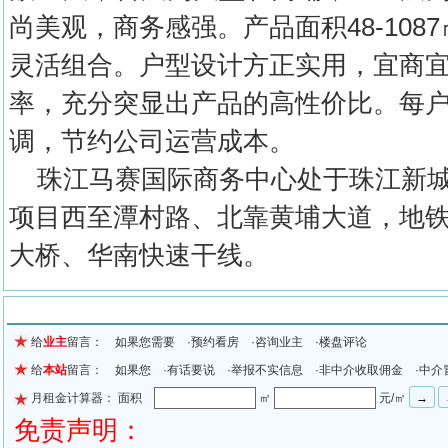
尚美观，商务感强。产品面积48-10
灵活组合。户型设计方正实用，宜商宜
率，充分突显出产品的高性价比。每
调，节约公司运营成本。
珠江马赛国际商务中心处于珠江新城
项目西至潭村路、北靠黄埔大道，地
大桥、华南快速干线。
留言信息
给
业主
留言： 如果您需要 ·预约看房 ·咨询业主 ·楼盘评论
给
本站
留言： 如果您 ·有话要说 ·举报不实信息 ·非中介收取佣金 ·中介
月租金计算器： 面积
㎡
元/㎡
免责声明：