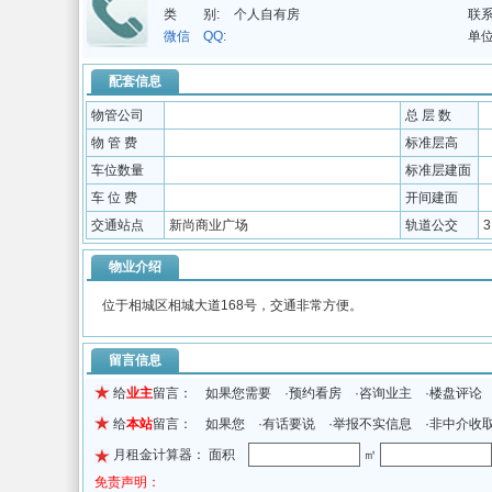
类 别:
个人自有房
联系
微信 QQ:
单位
配套信息
物管公司
总 层 数
物 管 费
标准层高
车位数量
标准层建面
车 位 费
开间建面
交通站点
新尚商业广场
轨道公交
物业介绍
位于相城区相城大道168号，交通非常方便。
留言信息
给
业主
留言： 如果您需要 ·预约看房 ·咨询业主 ·楼盘评论
给
本站
留言： 如果您 ·有话要说 ·举报不实信息 ·非中介收
月租金计算器： 面积
㎡
免责声明：