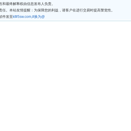
法性和最终解释权由信息发布人负责。
律责任。本站友情提醒：为保障您的利益，请客户在进行交易时提高警觉性。
邮件发至
kf#5sw.com,#换为@