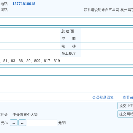
电话:
13771818018
固话:
联系请说明来自五星网-杭州写
总 建 面
空 调
电 梯
员工餐厅
3、81、83、86、89、809、817、819
会员登录回复
查看
提交业
提交网
取佣金 ·中介冒充个人等
元/㎡
元/月