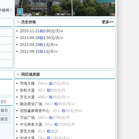
字楼网！
1
历史价格
更多>>
2015-11-21
租
0.80元/天/㎡
2013-09-28
租
1.50元/天/㎡
2013-04-29
租
1元/天/㎡
2012-09-15
租
1元/天/㎡
同区域房源
华海大楼
240㎡
租
25元/月/㎡
协和大厦
40㎡
租
850元/月
开元大厦
490㎡
租
45元/月/㎡
留言
0
顺达商业广场
88㎡
租
40元/月/㎡
主留言
创智赢家商务中心
20㎡
租
30元/月/㎡
万达广场
105㎡
租
2700元/月
站留言
中元商务大厦
50㎡
租
1550元/月
景宏大楼
91㎡
租
面议
中诚大厦
76㎡
租
1.50元/天/㎡