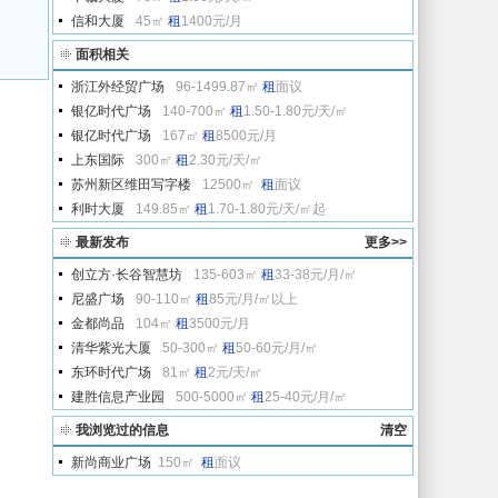
信和大厦
45㎡
租
1400元/月
面积相关
浙江外经贸广场
96-1499.87㎡
租
面议
银亿时代广场
140-700㎡
租
1.50-1.80元/天/㎡
银亿时代广场
167㎡
租
8500元/月
上东国际
300㎡
租
2.30元/天/㎡
苏州新区维田写字楼
12500㎡
租
面议
利时大厦
149.85㎡
租
1.70-1.80元/天/㎡起
最新发布
更多>>
创立方·长谷智慧坊
135-603㎡
租
33-38元/月/㎡
尼盛广场
90-110㎡
租
85元/月/㎡以上
金都尚品
104㎡
租
3500元/月
清华紫光大厦
50-300㎡
租
50-60元/月/㎡
东环时代广场
81㎡
租
2元/天/㎡
建胜信息产业园
500-5000㎡
租
25-40元/月/㎡
我浏览过的信息
清空
新尚商业广场
150㎡
租
面议