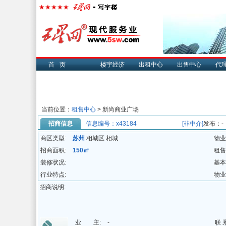
首页
楼宇经济
出租中心
出售中心
代
当前位置：
租售中心
> 新尚商业广场
招商信息
信息编号：x43184
[非中介]
发布：-
商区类型:
苏州
相城区 相城
物业
招商面积:
150㎡
租售
装修状况:
基本
行业特点:
物业
招商说明:
业 主:
-
联 