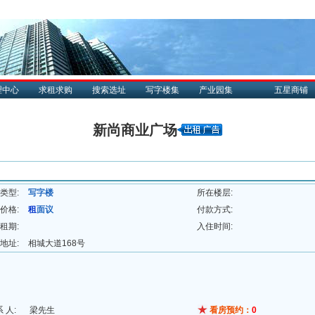
理中心
求租求购
搜索选址
写字楼集
产业园集
五星商铺
新尚商业广场
类型:
写字楼
所在楼层:
价格:
租
面议
付款方式:
租期:
入住时间:
地址:
相城大道168号
系 人:
梁先生
看房预约：
0