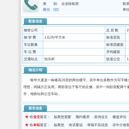
类 别:
企业转租房
联系
微信 QQ:
单位
配套信息
物管公司
总 层 数
物 管 费
1元/月/平方米
标准层高
车位数量
标准层建面
车 位 费
开间建面
交通站点
怡乐村
轨道公交
物业介绍
银华大厦是一栋楼高26层的商住楼宇。其中单位多数作为写字楼出
理想，间隔方正实用。两卧室位于客厅的左侧，其中一间卧室配两个
市，地铁站和公交车站 。
留言信息
给
业主
留言： 如果您需要 ·预约看房 ·咨询业主 ·楼盘评论
给
本站
留言： 如果您 ·有话要说 ·举报不实信息 ·非中介收