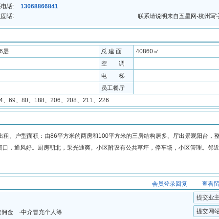
电话:
13068866841
固话:
联系请说明来自五星网-杭州写
26层
总 建 面
40860㎡
空 调
电 梯
员工餐厅
14、69、80、188、206、208、211、226
租。户型面积：由86平方米的两房和100平方米的三房结构居多。厅出景观阳台，
窗口，通风好。厨房朝北，采光通爽。小区附设有公共草坪，停车场，小区管理。邻
会员登录回复
查看
提交业
提交网
取佣金 ·中介冒充个人等