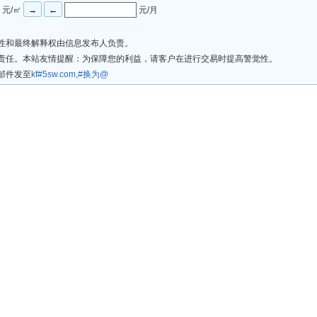
元/㎡
元/月
法性和最终解释权由信息发布人负责。
律责任。本站友情提醒：为保障您的利益，请客户在进行交易时提高警觉性。
邮件发至
kf#5sw.com,#换为@