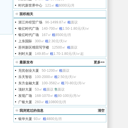
时代新世界中心
121㎡
租
6000元/月
面积相关
浙江外经贸广场
96-1499.87㎡
租
面议
银亿时代广场
140-700㎡
租
1.50-1.80元/天/㎡
银亿时代广场
167㎡
租
8500元/月
上东国际
300㎡
租
2.30元/天/㎡
苏州新区维田写字楼
12500㎡
租
面议
利时大厦
149.85㎡
租
1.70-1.80元/天/㎡起
最新发布
更多>>
无忧创业大厦
50-1200㎡
租
面议
乐天智谷
100-2000㎡
租
2.50元/天/㎡
东方金融大厦
100-3582㎡
租
70-80元/月/㎡
顶好大厦
53㎡
租
面议
售
面议
发现广场
168-1070㎡
租
80-100元/月/㎡
广银大厦
260㎡
租
10800元/月
我浏览过的信息
清空
银华大厦
93㎡
租
4800元/月