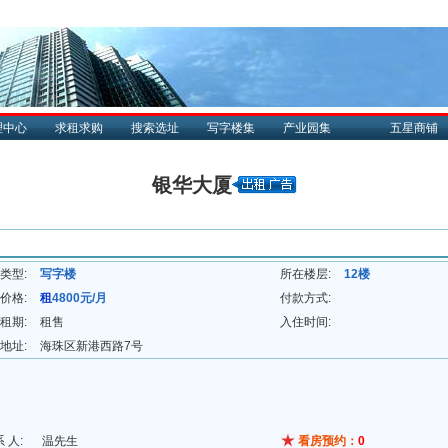
理中心
求租求购
搜索选址
写字楼集
产业园集
五星商铺
银华大厦
类型:
写字楼
所在楼层:
12楼
价格:
租
4800元/月
付款方式:
租期:
租售
入住时间:
地址:
海珠区新港西路7号
系 人:
温先生
看房预约：
0