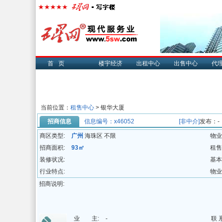
首页
楼宇经济
出租中心
出售中心
代
当前位置：
租售中心
> 银华大厦
招商信息
信息编号：x46052
[非中介]
发布：-
商区类型:
广州
海珠区 不限
物业
招商面积:
93㎡
租售
装修状况:
基本
行业特点:
物业
招商说明:
业 主:
-
联 