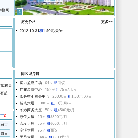
字楼网！
1
历史价格
更多>>
2012-10-31
租
1.50元/天/㎡
同区域房源
富力盈隆广场
94㎡
租
面议
整体布局
广东港澳中心
152㎡
租
75元/月/㎡
近有超
长兴智汇商务中心
20000㎡
租
1.50元/天/㎡
新燕大厦
1000㎡
租
80元/月/㎡
华港商务大厦
50㎡
租
4500元/月
留言
0
燕侨大厦
55㎡
租
3800元/月
宏发大厦
75㎡
租
6000元/月
主留言
金泽大厦
95㎡
租
面议
站留言
天秀大厦
148㎡
租
7200元/月