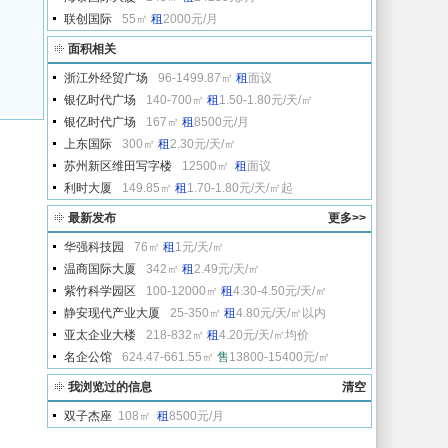
联创国际
55㎡
租
2000元/月
面积相关
浙江外经贸广场
96-1499.87㎡
租
面议
银亿时代广场
140-700㎡
租
1.50-1.80元/天/㎡
银亿时代广场
167㎡
租
8500元/月
上东国际
300㎡
租
2.30元/天/㎡
苏州新区维田写字楼
12500㎡
租
面议
利时大厦
149.85㎡
租
1.70-1.80元/天/㎡起
最新发布
更多>>
华强科技园
76㎡
租
1元/天/㎡
温商国际大厦
342㎡
租
2.49元/天/㎡
紫竹科学园区
100-12000㎡
租
4.30-4.50元/天/㎡
静安现代产业大厦
25-350㎡
租
4.80元/天/㎡以内
亚太企业大楼
218-832㎡
租
4.20元/天/㎡均价
名企公馆
624.47-661.55㎡
售
13800-15400元/㎡
我浏览过的信息
清空
双子杰座
108㎡
租
8500元/月