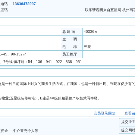
电话:
13636478997
固话:
联系请说明来自五星网-杭州写
总 建 面
40336㎡
空 调
电 梯
三菱
5-45、90-152㎡
员工餐厅
4、7号线 镇坪路；54、136、941、922、838、951
是一种目前国际上时兴的商务生活方式，在我国，也是一种新出现、到现在仍少有
业(五星级装修标准)，B座是4A级的精装修产权智慧写字楼。
会员登录回复
查看
提交业
提交网
取佣金 ·中介冒充个人等