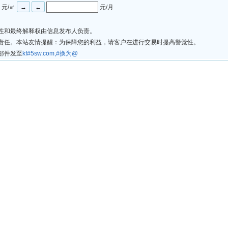
元/㎡
元/月
法性和最终解释权由信息发布人负责。
律责任。本站友情提醒：为保障您的利益，请客户在进行交易时提高警觉性。
邮件发至
kf#5sw.com,#换为@