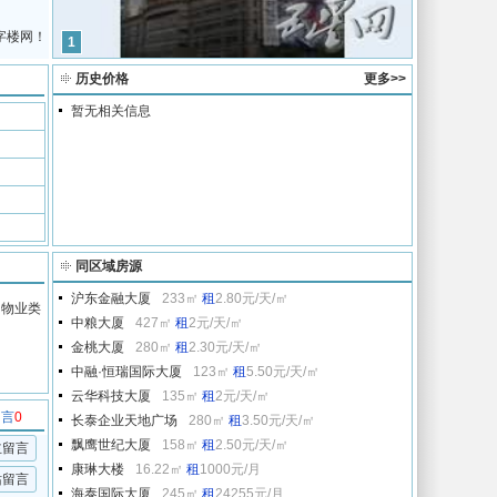
字楼网！
1
历史价格
更多>>
暂无相关信息
同区域房源
沪东金融大厦
233㎡
租
2.80元/天/㎡
的物业类
中粮大厦
427㎡
租
2元/天/㎡
金桃大厦
280㎡
租
2.30元/天/㎡
中融·恒瑞国际大厦
123㎡
租
5.50元/天/㎡
云华科技大厦
135㎡
租
2元/天/㎡
留言
0
长泰企业天地广场
280㎡
租
3.50元/天/㎡
飘鹰世纪大厦
158㎡
租
2.50元/天/㎡
主留言
康琳大楼
16.22㎡
租
1000元/月
站留言
海泰国际大厦
245㎡
租
24255元/月