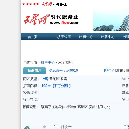
首页
楼宇经济
出租中心
出售中心
代
当前位置：
租售中心
> 双子杰座
招商信息
信息编号：x40010
[非中介]
发布：
商区类型:
上海
普陀区 长寿
物业
招商面积:
108㎡ (不可分割 )
租售
装修状况:
基本
行业特点:
物业
招商说明:
该写字楼地段佳,精装修,高层区,安静,适宜办公。
业 主:
陈女士
联 