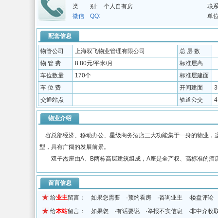
类 别:
个人自有房
联系
微信 QQ:
单位
配套信息
物管公司
上海双飞物业管理有限公司
总 层 数
物 管 费
8.80元/平米/月
标准层高
车位数量
170个
标准层建面
车 位 费
开间建面
3
交通站点
轨道公交
物业介绍
容总部经济、移动办公、星级商务酒店三大功能集于一身的物业，这
型，具有广阔的发展前景。
双子杰座由A、B两栋高层建筑组成，A座是全产权、高标准的酒店物
留言信息
给
业主
留言： 如果您需要 ·预约看房 ·咨询业主 ·楼盘评论
给
本站
留言： 如果您 ·有话要说 ·举报不实信息 ·非中介收