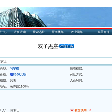
理中心
求租求购
搜索选址
写字楼集
产业园集
五星商铺
双子杰座
陈女士
类型:
写字楼
所在楼层:
价格:
租
8500元/月
付款方式:
租期:
只售
入住时间:
地址:
长寿路1100号
系 人:
陈女士
看房预约：
0