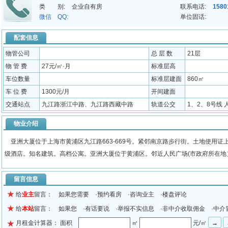
类 别:
企业自有房
联系电话:
1580
微信 QQ:
单位固话:
配套信息
物管公司
总 层 数
21层
物 管 费
27元/㎡·月
标准层高
车位数量
标准层建面
860㎡
车 位 费
1300元/月
开间建面
交通站点
九江路浙江中路、九江路西藏中路
轨道公交
1、2、8号线 
物业介绍
亚洲大厦位于上海市黄浦区九江路663-669号。紧邻南京路步行街。土地使用证上
级酒店。知名建筑。高档公寓。亚洲大厦位于黄浦区。邻近人民广场(市政府所在地
留言信息
给
业主
留言： 如果您需要 ·预约看房 ·咨询业主 ·楼盘评论
给
本站
留言： 如果您 ·有话要说 ·举报不实信息 ·非中介收取佣金 ·中介
月租金计算器： 面积
㎡
元/㎡