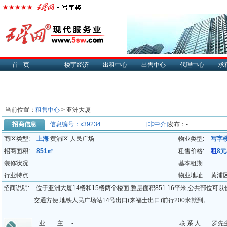
首页
楼宇经济
出租中心
出售中心
代理中心
求
当前位置：
租售中心
> 亚洲大厦
招商信息
信息编号：x39234
[非中介]
发布：-
商区类型:
上海
黄浦区 人民广场
物业类型:
写字
招商面积:
851㎡
租售价格:
租
8元
装修状况:
基本租期:
行业特点:
物业地址:
黄浦区
招商说明:
位于亚洲大厦14楼和15楼两个楼面,整层面积851.16平米,公共部位
交通方便,地铁人民广场站14号出口(来福士出口)前行200米就到。
业 主:
-
联 系 人:
罗先