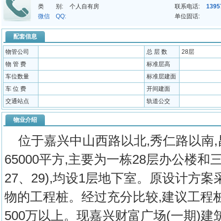
类 别:
个人自有房
联系电话:
1395
微信 QQ:
单位固话:
配套信息
物管公司
总 层 数
28层
物 管 费
标准层高
车位数量
标准层建面
车 位 费
开间建面
交通站点
轨道公交
物业介绍
位于嘉兴中山西路以北,秀仁路以南,
65000平方,主要为一栋28层办公楼
27、29),均设1层地下室。原设计方案
物的工程桩。经过充分比较,建议工程桩
500万以上。现嘉兴财富广场(一期)