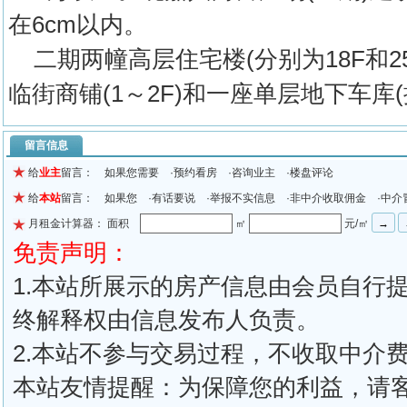
在6cm以内。
二期两幢高层住宅楼(分别为18F和25～2
临街商铺(1～2F)和一座单层地下车库(挖
留言信息
给
业主
留言： 如果您需要 ·预约看房 ·咨询业主 ·楼盘评论
给
本站
留言： 如果您 ·有话要说 ·举报不实信息 ·非中介收取佣金 ·中介
月租金计算器： 面积
㎡
元/㎡
免责声明：
1.本站所展示的房产信息由会员自行
终解释权由信息发布人负责。
2.本站不参与交易过程，不收取中介
本站友情提醒：为保障您的利益，请