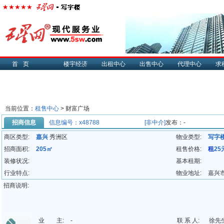
首页
楼宇经济
出租中心
出售中心
代理中心
求
当前位置：
租售中心
> 财富广场
招商信息
信息编号：x48788
[非中介]
发布：-
商区类型:
嘉兴
秀洲区
物业类型:
写字
招商面积:
205㎡
租售价格:
租
25
装修状况:
基本租期:
行业特点:
物业地址:
嘉兴
招商说明:
业 主:
-
联 系 人:
徐先