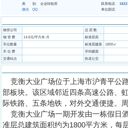
类 别:
企业转租房
联系电话:
1822
微信 QQ:
单位固话:
配套信息
物管公司
总 层 数
物 管 费
14.8元/平方米·月
标准层高
车位数量
标准层建面
1800㎡
车 位 费
开间建面
交通站点
轨道公交
物业介绍
竞衡大业广场位于上海市沪青平公路2
部板块。该区域邻近四条高速公路、
际铁路、五条地铁，对外交通便捷。
竞衡大业广场一期开发由一栋假日酒
准层总建筑面积约为1800平方米，每