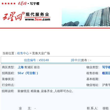
首页
楼宇经济
出租中心
出售中心
代理中心
求
当前位置：
租售中心
> 竞衡大业广场
招商信息
信息编号：x50148
[非中介]
发布：-
商区类型:
上海
青浦区 徐泾
物业类型:
写字
招商面积:
50㎡ (可分割 )
租售价格:
租
面
装修状况:
基本租期:
行业特点:
物业地址:
沪青平
招商说明:
装修情况: 精装修, 设备齐全, 入租即可办公。
业 主:
-
联 系 人:
徐聪