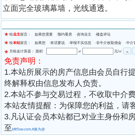
立面完全玻璃幕墙，光线通透。
留言信息
给
业主
留言： 如果您需要 ·预约看房 ·咨询业主 ·楼盘评论
给
本站
留言： 如果您 ·有话要说 ·举报不实信息 ·非中介收取佣金 ·中介
月租金计算器： 面积
㎡
元/㎡
免责声明：
1.本站所展示的房产信息由会员自行
终解释权由信息发布人负责。
2.本站不参与交易过程，不收取中介
本站友情提醒：为保障您的利益，请
3.凡认证会员本站都已对业主身份和
至
kf#5sw.com,#换为@