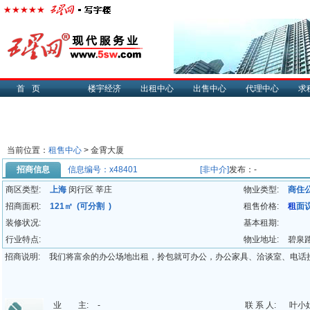
首页
楼宇经济
出租中心
出售中心
代理中心
求
当前位置：
租售中心
> 金霄大厦
招商信息
信息编号：x48401
[非中介]
发布：-
商区类型:
上海
闵行区 莘庄
物业类型:
商住
招商面积:
121㎡ (可分割 )
租售价格:
租
面
装修状况:
基本租期:
行业特点:
物业地址:
碧泉路
招商说明:
我们将富余的办公场地出租，拎包就可办公，办公家具、洽谈室、电话
业 主:
-
联 系 人:
叶小