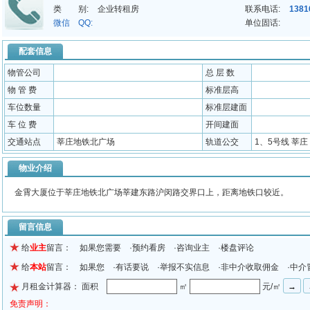
类 别:
企业转租房
联系电话:
1381
微信 QQ:
单位固话:
配套信息
物管公司
总 层 数
物 管 费
标准层高
车位数量
标准层建面
车 位 费
开间建面
交通站点
莘庄地铁北广场
轨道公交
1、5号线 莘庄
物业介绍
金霄大厦位于莘庄地铁北广场莘建东路沪闵路交界口上，距离地铁口较近。
留言信息
给
业主
留言： 如果您需要 ·预约看房 ·咨询业主 ·楼盘评论
给
本站
留言： 如果您 ·有话要说 ·举报不实信息 ·非中介收取佣金 ·中介
月租金计算器： 面积
㎡
元/㎡
免责声明：