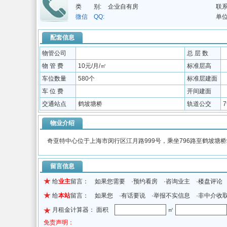
类 别:
企业自有房
联系
微信 QQ:
单位
配套信息
物管公司
总 层 数
物 管 费
10元/月/㎡
标准层高
车位数量
580个
标准层建面
车 位 费
开间建面
交通站点
鹤坡塘桥
轨道公交
7
物业介绍
奇亚特中心位于上海市闵行区江月路999号，乘坐796路至鹤坡塘
留言信息
给
业主
留言： 如果您需要 ·预约看房 ·咨询业主 ·楼盘评论
给
本站
留言： 如果您 ·有话要说 ·举报不实信息 ·非中介收
月租金计算器： 面积
㎡
免责声明：