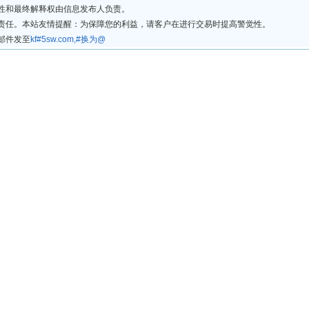
法性和最终解释权由信息发布人负责。
律责任。本站友情提醒：为保障您的利益，请客户在进行交易时提高警觉性。
邮件发至
kf#5sw.com,#换为@