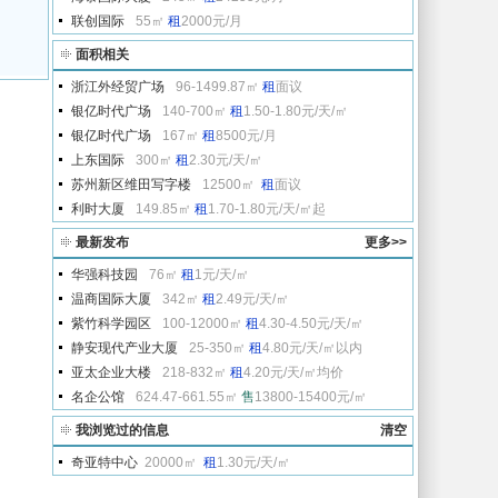
联创国际
55㎡
租
2000元/月
面积相关
浙江外经贸广场
96-1499.87㎡
租
面议
银亿时代广场
140-700㎡
租
1.50-1.80元/天/㎡
银亿时代广场
167㎡
租
8500元/月
上东国际
300㎡
租
2.30元/天/㎡
苏州新区维田写字楼
12500㎡
租
面议
利时大厦
149.85㎡
租
1.70-1.80元/天/㎡起
最新发布
更多>>
华强科技园
76㎡
租
1元/天/㎡
温商国际大厦
342㎡
租
2.49元/天/㎡
紫竹科学园区
100-12000㎡
租
4.30-4.50元/天/㎡
静安现代产业大厦
25-350㎡
租
4.80元/天/㎡以内
亚太企业大楼
218-832㎡
租
4.20元/天/㎡均价
名企公馆
624.47-661.55㎡
售
13800-15400元/㎡
我浏览过的信息
清空
奇亚特中心
20000㎡
租
1.30元/天/㎡