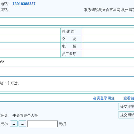
电话:
13918388337
固话:
联系请说明来自五星网-杭州写
总 建 面
空 调
电 梯
员工餐厅
96
桥站下车可达。
会员登录回复
查看
提交业
提交网
取佣金 ·中介冒充个人等
元/㎡
元/月