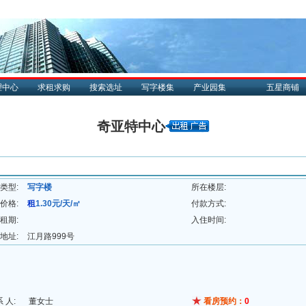
理中心
求租求购
搜索选址
写字楼集
产业园集
五星商铺
奇亚特中心
类型:
写字楼
所在楼层:
价格:
租
1.30元/天/㎡
付款方式:
租期:
入住时间:
地址:
江月路999号
系 人:
董女士
看房预约：
0