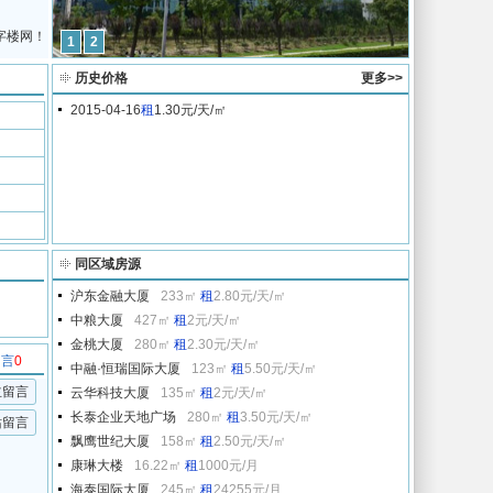
字楼网！
1
2
历史价格
更多>>
2015-04-16
租
1.30元/天/㎡
同区域房源
沪东金融大厦
233㎡
租
2.80元/天/㎡
中粮大厦
427㎡
租
2元/天/㎡
金桃大厦
280㎡
租
2.30元/天/㎡
留言
0
中融·恒瑞国际大厦
123㎡
租
5.50元/天/㎡
主留言
云华科技大厦
135㎡
租
2元/天/㎡
长泰企业天地广场
280㎡
租
3.50元/天/㎡
站留言
飘鹰世纪大厦
158㎡
租
2.50元/天/㎡
康琳大楼
16.22㎡
租
1000元/月
海泰国际大厦
245㎡
租
24255元/月