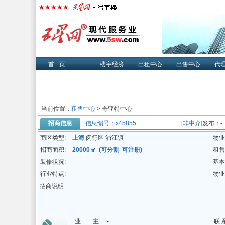
首页
楼宇经济
出租中心
出售中心
代
当前位置：
租售中心
> 奇亚特中心
招商信息
信息编号：x45855
[非中介]
发布：-
商区类型:
上海
闵行区 浦江镇
物业
招商面积:
20000㎡ (可分割 可注册)
租售
装修状况:
基本
行业特点:
物业
招商说明:
业 主:
-
联 