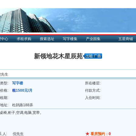
理中心
求租求购
搜索选址
写字楼集
产业园集
五星商铺
新领地花木星辰苑
倪先生
类型:
写字楼
所在楼层:
价格:
租
1500元/月
付款方式:
租期:
入住时间:
地址:
杜鹃路188弄
椅,柜子,空调,电脑,宽带。
系 人:
倪先生
看房预约：
0