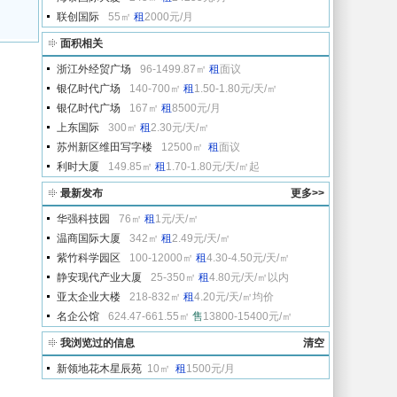
联创国际
55㎡
租
2000元/月
面积相关
浙江外经贸广场
96-1499.87㎡
租
面议
银亿时代广场
140-700㎡
租
1.50-1.80元/天/㎡
银亿时代广场
167㎡
租
8500元/月
上东国际
300㎡
租
2.30元/天/㎡
苏州新区维田写字楼
12500㎡
租
面议
利时大厦
149.85㎡
租
1.70-1.80元/天/㎡起
最新发布
更多>>
华强科技园
76㎡
租
1元/天/㎡
温商国际大厦
342㎡
租
2.49元/天/㎡
紫竹科学园区
100-12000㎡
租
4.30-4.50元/天/㎡
静安现代产业大厦
25-350㎡
租
4.80元/天/㎡以内
亚太企业大楼
218-832㎡
租
4.20元/天/㎡均价
名企公馆
624.47-661.55㎡
售
13800-15400元/㎡
我浏览过的信息
清空
新领地花木星辰苑
10㎡
租
1500元/月