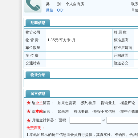
类 别:
个人自有房
联系
微信 QQ:
单位
配套信息
物管公司
总 层 数
物 管 费
1.35元/平方米·月
标准层高
车位数量
标准层建面
车 位 费
开间建面
交通站点
轨道公交
物业介绍
留言信息
给
业主
留言： 如果您需要 ·预约看房 ·咨询业主 ·楼盘评论
给
本站
留言： 如果您 ·有话要说 ·举报不实信息 ·非中介收
月租金计算器： 面积
㎡
免责声明：
1.本站所展示的房产信息由会员自行提供，其真实性、准确性、合