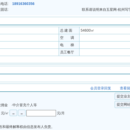
电话:
18916360356
固话:
联系请说明来自五星网-杭州写
总 建 面
54600㎡
空 调
电 梯
员工餐厅
会员登录回复
查看
提交业
提交网
取佣金 ·中介冒充个人等
元/㎡
元/月
法性和最终解释权由信息发布人负责。