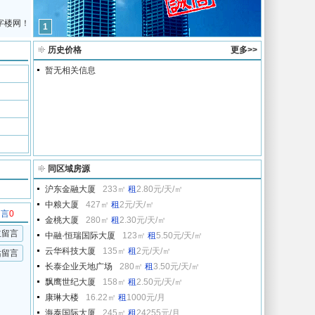
字楼网！
1
历史价格
更多>>
暂无相关信息
同区域房源
沪东金融大厦
233㎡
租
2.80元/天/㎡
中粮大厦
427㎡
租
2元/天/㎡
留言
0
金桃大厦
280㎡
租
2.30元/天/㎡
主留言
中融·恒瑞国际大厦
123㎡
租
5.50元/天/㎡
云华科技大厦
135㎡
租
2元/天/㎡
站留言
长泰企业天地广场
280㎡
租
3.50元/天/㎡
飘鹰世纪大厦
158㎡
租
2.50元/天/㎡
康琳大楼
16.22㎡
租
1000元/月
海泰国际大厦
245㎡
租
24255元/月