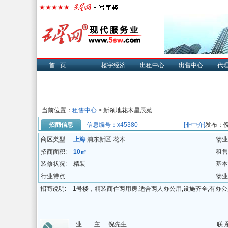
首页
楼宇经济
出租中心
出售中心
代
当前位置：
租售中心
> 新领地花木星辰苑
招商信息
信息编号：x45380
[非中介]
发布：
商区类型:
上海
浦东新区 花木
物业
招商面积:
10㎡
租售
装修状况:
精装
基本
行业特点:
物业
招商说明:
1号楼，精装商住两用房,适合两人办公用,设施齐全,有办公桌
业 主:
倪先生
联 