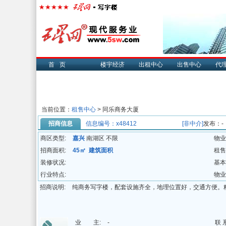
首页
楼宇经济
出租中心
出售中心
代
当前位置：
租售中心
> 同乐商务大厦
招商信息
信息编号：x48412
[非中介]
发布：-
商区类型:
嘉兴
南湖区 不限
物业
招商面积:
45㎡ 建筑面积
租售
装修状况:
基本
行业特点:
物业
招商说明:
纯商务写字楼，配套设施齐全，地理位置好，交通方便。
业 主:
-
联 