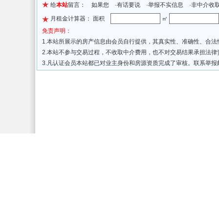
给
本站
留言： 如果您 ·有话要说 ·举报不实信息 ·非中介收
月租金计算器： 面积
㎡
免责声明：
1.本站所展示的房产信息由会员自行提供，其真实性、准确性、合
2.本站不参与交易过程，不收取中介费用，也不对交易结果承担法
3.凡认证会员本站都已对业主身份和房源资质完成了审核。联系举报
关于我们
联系我们
增值电信
五星网公司 All 