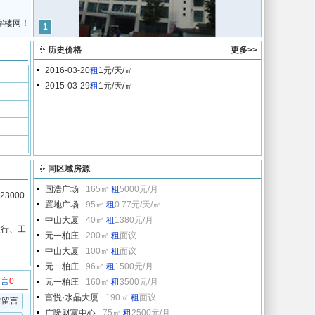
字楼网！
1
历史价格
更多>>
2016-03-20
租
1元/天/㎡
2015-03-29
租
1元/天/㎡
同区域房源
国浩广场
165㎡
租
5000元/月
3000
置地广场
95㎡
租
0.77元/天/㎡
中山大厦
40㎡
租
1380元/月
银行、工
元一柏庄
200㎡
租
面议
中山大厦
100㎡
租
面议
元一柏庄
96㎡
租
1500元/月
留言
0
元一柏庄
160㎡
租
3500元/月
富悦·水晶大厦
190㎡
租
面议
主留言
广隆财富中心
75㎡
租
2500元/月