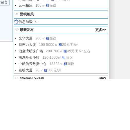
站留言
元一柏庄
105㎡
租
面议
面积相关
信息加载中...
最新发布
更多>>
光华大厦
200㎡
租
面议
新吉力大厦
100-5000㎡
租
20元/月/㎡
泊金湾明珠广场
200-700㎡
租
35元/月/㎡左右
南湖基金小镇
120-1600㎡
租
面议
中航信云数据中心
18828㎡
租
面议
嘉明大厦
20㎡
租
500元/月
我浏览过的信息
清空
同乐商务大厦
45㎡
租
1元/天/㎡
人才招聘
友情链接