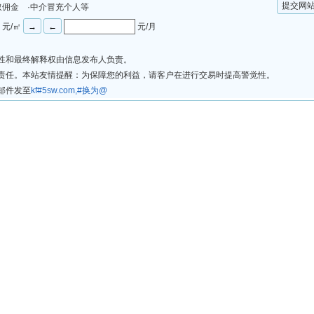
提交网
取佣金 ·中介冒充个人等
元/㎡
元/月
法性和最终解释权由信息发布人负责。
律责任。本站友情提醒：为保障您的利益，请客户在进行交易时提高警觉性。
邮件发至
kf#5sw.com,#换为@
注册会员
会员服务
网站地图
意见反馈
业务经营许可证：
浙B2-20140037
公网安备：
33010602003227号
rights reserved. 2012-2026 总机：0571-87989939 QQ：545669611