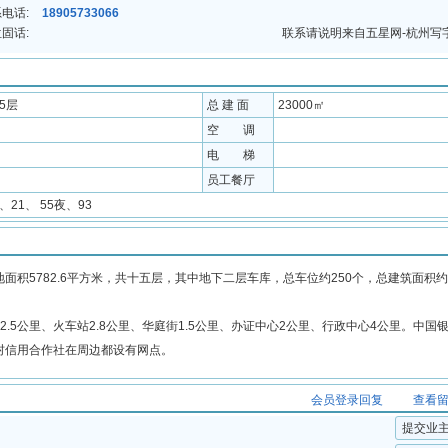
电话:
18905733066
固话:
联系请说明来自五星网-杭州写
15层
总 建 面
23000㎡
空 调
电 梯
员工餐厅
5、21、 55夜、93
5782.6平方米，共十五层，其中地下二层车库，总车位约250个，总建筑面积约2
5公里、火车站2.8公里、华庭街1.5公里、办证中心2公里、行政中心4公里。中国
村信用合作社在周边都设有网点。
会员登录回复
查看
提交业