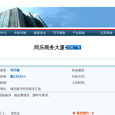
理中心
求租求购
搜索选址
写字楼集
产业园集
五星商铺
同乐商务大厦
类型:
写字楼
所在楼层:
价格:
租
1元/天/㎡
付款方式:
租期:
入住时间:
地址:
城北路与同乐路交汇处
精装修净，物业费便宜。随时可看房。
系 人:
张先生
看房预约：
0