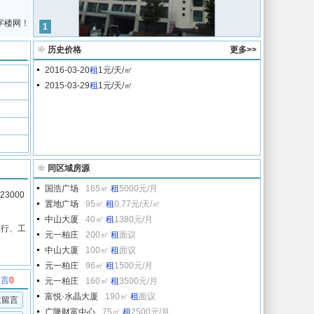
字楼网！
1
历史价格
更多>>
2016-03-20
租
1元/天/㎡
2015-03-29
租
1元/天/㎡
同区域房源
国浩广场
165㎡
租
5000元/月
3000
置地广场
95㎡
租
0.77元/天/㎡
中山大厦
40㎡
租
1380元/月
银行、工
元一柏庄
200㎡
租
面议
中山大厦
100㎡
租
面议
元一柏庄
96㎡
租
1500元/月
留言
0
元一柏庄
160㎡
租
3500元/月
富悦·水晶大厦
190㎡
租
面议
主留言
广隆财富中心
75㎡
租
2500元/月