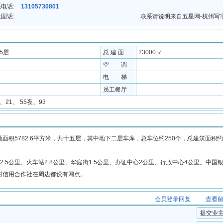
电话:
13105730801
固话:
联系请说明来自五星网-杭州写
15层
总 建 面
23000㎡
空 调
电 梯
员工餐厅
5、21、 55夜、93
5782.6平方米，共十五层，其中地下二层车库，总车位约250个，总建筑面积约2
5公里、火车站2.8公里、华庭街1.5公里、办证中心2公里、行政中心4公里。中国
村信用合作社在周边都设有网点。
会员登录回复
查看
提交业