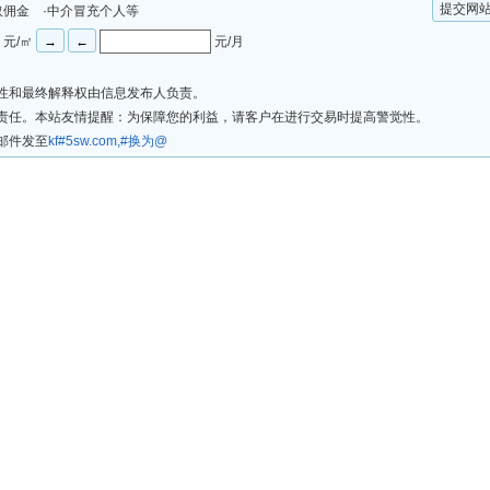
提交网
取佣金 ·中介冒充个人等
元/㎡
元/月
法性和最终解释权由信息发布人负责。
律责任。本站友情提醒：为保障您的利益，请客户在进行交易时提高警觉性。
邮件发至
kf#5sw.com,#换为@