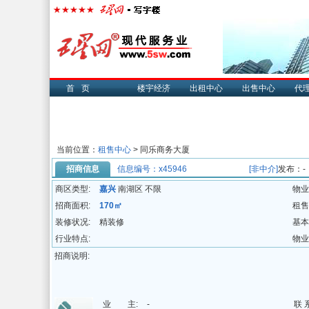
首页
楼宇经济
出租中心
出售中心
代
当前位置：
租售中心
> 同乐商务大厦
招商信息
信息编号：x45946
[非中介]
发布：-
商区类型:
嘉兴
南湖区 不限
物业
招商面积:
170㎡
租售
装修状况:
精装修
基本
行业特点:
物业
招商说明:
业 主:
-
联 