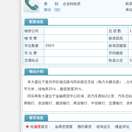
类 别:
企业转租房
联系
微信 QQ:
单位
配套信息
物管公司
总 层 数
物 管 费
标准层高
车位数量
250个
标准层建面
车 位 费
开间建面
交通站点
轨道公交
物业介绍
本大厦位于嘉兴市区城北路与同乐路交叉处（电力大楼北面），占地面积
平方米，绿地率25％，建筑密度35％。
同乐商务大厦位于金融商贸中心区域，距汽车西站2公里、汽车北站2.
商银行、农业银行、建设银行、商业银行、中信银行、交通银行、农
留言信息
给
业主
留言： 如果您需要 ·预约看房 ·咨询业主 ·楼盘评论