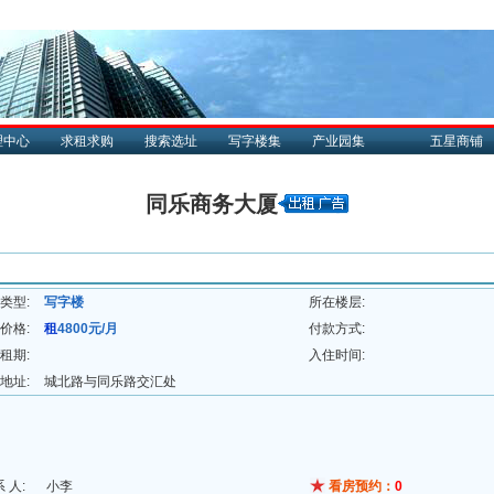
理中心
求租求购
搜索选址
写字楼集
产业园集
五星商铺
同乐商务大厦
类型:
写字楼
所在楼层:
价格:
租
4800元/月
付款方式:
租期:
入住时间:
地址:
城北路与同乐路交汇处
系 人:
小李
看房预约：
0