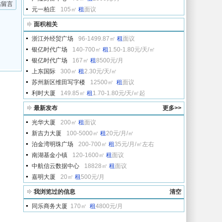
站留言
元一柏庄
105㎡
租
面议
面积相关
浙江外经贸广场
96-1499.87㎡
租
面议
银亿时代广场
140-700㎡
租
1.50-1.80元/天/㎡
银亿时代广场
167㎡
租
8500元/月
上东国际
300㎡
租
2.30元/天/㎡
苏州新区维田写字楼
12500㎡
租
面议
利时大厦
149.85㎡
租
1.70-1.80元/天/㎡起
最新发布
更多>>
光华大厦
200㎡
租
面议
新吉力大厦
100-5000㎡
租
20元/月/㎡
泊金湾明珠广场
200-700㎡
租
35元/月/㎡左右
南湖基金小镇
120-1600㎡
租
面议
中航信云数据中心
18828㎡
租
面议
嘉明大厦
20㎡
租
500元/月
我浏览过的信息
清空
同乐商务大厦
170㎡
租
4800元/月