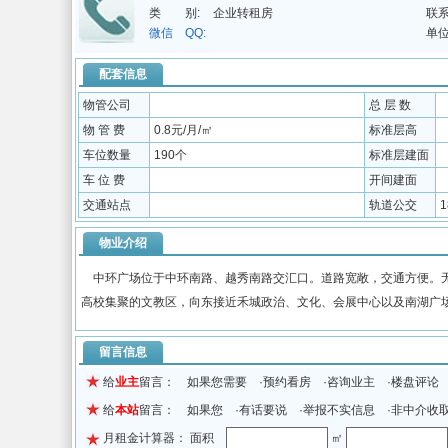
类 别:
企业转租房
联系
微信 QQ:
单位
配套信息
物管公司
总 层 数
物 管 费
0.8元/月/㎡
标准层高
车位数量
190个
标准层建面
车 位 费
开间建面
交通站点
轨道公交
物业介绍
中环广场位于中环南路、越秀南路交汇口。道路宽敞，交通方便。无
高校集聚的文教区，向东接近禾城政治、文化、会展中心以及南湖广
留言信息
给
业主
留言： 如果您需要 ·预约看房 ·咨询业主 ·楼盘评论
给
本站
留言： 如果您 ·有话要说 ·举报不实信息 ·非中介收
月租金计算器： 面积
㎡