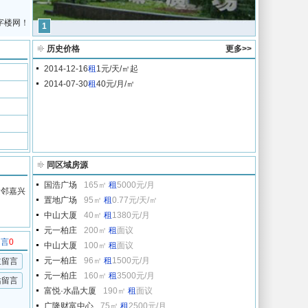
字楼网！
1
历史价格
更多>>
2014-12-16
租
1元/天/㎡起
2014-07-30
租
40元/月/㎡
同区域房源
国浩广场
165㎡
租
5000元/月
紧邻嘉兴
置地广场
95㎡
租
0.77元/天/㎡
。
中山大厦
40㎡
租
1380元/月
元一柏庄
200㎡
租
面议
留言
0
中山大厦
100㎡
租
面议
元一柏庄
96㎡
租
1500元/月
主留言
元一柏庄
160㎡
租
3500元/月
站留言
富悦·水晶大厦
190㎡
租
面议
广隆财富中心
75㎡
租
2500元/月