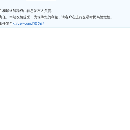
法性和最终解释权由信息发布人负责。
律责任。本站友情提醒：为保障您的利益，请客户在进行交易时提高警觉性。
邮件发至
kf#5sw.com,#换为@