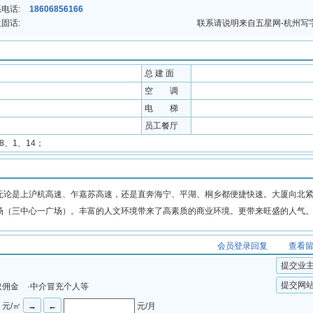
电话:
18606856166
固话:
联系请说明来自五星网-杭州写
总 建 面
空 调
电 梯
员工餐厅
18、1、14；
论是上沪杭高速、乍嘉苏高速，还是直奔海宁、平湖、桐乡都便捷快速。大厦向北
场（三中心一广场）。丰富的人文环境带来了高素质的商业环境。更带来旺盛的人气
会员登录回复
查看
提交业
提交网
取佣金 ·中介冒充个人等
元/㎡
元/月