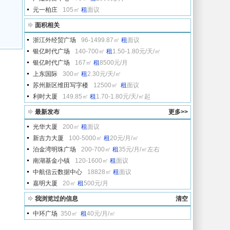
元一柏庄
105㎡
租
面议
面积相关
浙江外经贸广场
96-1499.87㎡
租
面议
银亿时代广场
140-700㎡
租
1.50-1.80元/天/㎡
银亿时代广场
167㎡
租
8500元/月
上东国际
300㎡
租
2.30元/天/㎡
苏州新区维田写字楼
12500㎡
租
面议
利时大厦
149.85㎡
租
1.70-1.80元/天/㎡起
最新发布
更多>>
光华大厦
200㎡
租
面议
新吉力大厦
100-5000㎡
租
20元/月/㎡
泊金湾明珠广场
200-700㎡
租
35元/月/㎡左右
南湖基金小镇
120-1600㎡
租
面议
中航信云数据中心
18828㎡
租
面议
嘉明大厦
20㎡
租
500元/月
我浏览过的信息
清空
中环广场
350㎡
租
40元/月/㎡