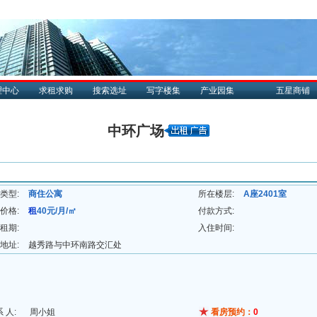
理中心
求租求购
搜索选址
写字楼集
产业园集
五星商铺
中环广场
类型:
商住公寓
所在楼层:
A座2401室
价格:
租
40元/月/㎡
付款方式:
租期:
入住时间:
地址:
越秀路与中环南路交汇处
系 人:
周小姐
看房预约：
0