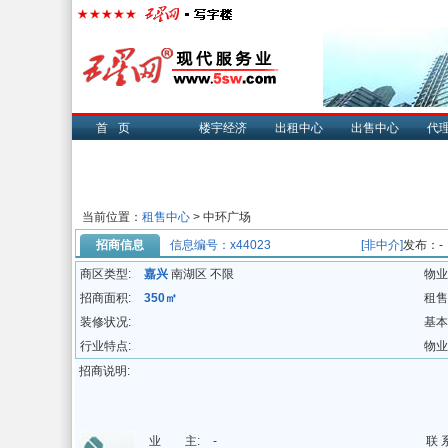
首页
楼宇经济
出租中心
出售中心
代
当前位置：
租售中心
> 中环广场
招商信息
信息编号：x44023
[非中介]
发布：-
商区类型:
嘉兴
南湖区 不限
物业
招商面积:
350㎡
租售
装修状况:
基本
行业特点:
物业
招商说明:
业 主:
-
联 