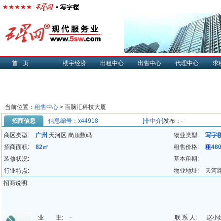
首页
楼宇经济
出租中心
出售中心
代理中心
求
当前位置：
租售中心
> 百脑汇科技大厦
招商信息
信息编号：x44918
[非中介]
发布：-
商区类型:
广州
天河区 岗顶数码
物业类型:
写字
招商面积:
82㎡
租售价格:
租
48
装修状况:
基本租期:
行业特点:
物业地址:
天河路
招商说明:
业 主:
-
联 系 人:
赵小