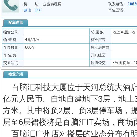
类 别:
企业转租房
联系电话:
1862
微信 QQ:
单位固话:
配套信息
物管公司
总 层 数
地上30层、地
物 管 费
4元/月/㎡
标准层高
车位数量
600个
标准层建面
车 位 费
开间建面
交通站点
轨道公交
3号线 岗顶；18
物业介绍
百脑汇科技大厦位于天河总统大酒店
亿元人民币。自地自建地下3层，地上3
方米。其中将负2层、负3层停车场，提
层至6层裙楼将是百脑汇IT卖场，商场面
百脑汇广州店对楼层的业态分布有明