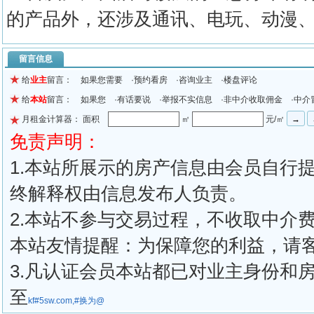
的产品外，还涉及通讯、电玩、动漫
留言信息
给
业主
留言： 如果您需要 ·预约看房 ·咨询业主 ·楼盘评论
给
本站
留言： 如果您 ·有话要说 ·举报不实信息 ·非中介收取佣金 ·中介
月租金计算器： 面积
㎡
元/㎡
免责声明：
1.本站所展示的房产信息由会员自行
终解释权由信息发布人负责。
2.本站不参与交易过程，不收取中介
本站友情提醒：为保障您的利益，请
3.凡认证会员本站都已对业主身份和
至
kf#5sw.com,#换为@