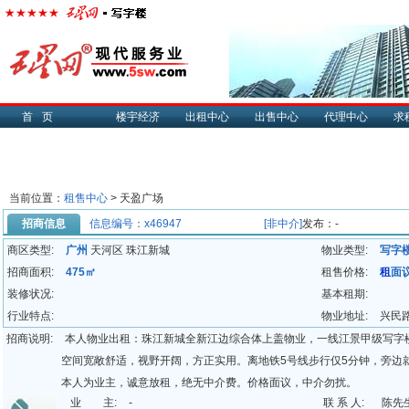
首页
楼宇经济
出租中心
出售中心
代理中心
求
当前位置：
租售中心
> 天盈广场
招商信息
信息编号：x46947
[非中介]
发布：-
商区类型:
广州
天河区 珠江新城
物业类型:
写字
招商面积:
475㎡
租售价格:
租
面
装修状况:
基本租期:
行业特点:
物业地址:
兴民路
招商说明:
本人物业出租：珠江新城全新江边综合体上盖物业，一线江景甲级写字楼
空间宽敞舒适，视野开阔，方正实用。离地铁5号线步行仅5分钟，旁边
本人为业主，诚意放租，绝无中介费。价格面议，中介勿扰。
业 主:
-
联 系 人:
陈先