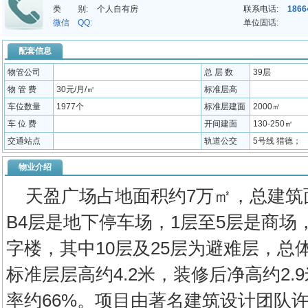
类 别:
个人自有房
联系电话:
1866
微信 QQ:
单位固话:
配套信息
物管公司
总 层 数
39层
物 管 费
30元/月/㎡
标准层高
车位数量
1977个
标准层建面
2000㎡
车 位 费
开间建面
130-250㎡
交通站点
轨道公交
5号线 猎德；
物业介绍
天盈广场占地面积约7万㎡，总建筑面
B4层是地下停车场，1层至5层是商场
字楼，其中10层及25层为避难层，总体
标准层层高约4.2米，装修后净高约2
率约66%。项目由著名建筑设计团队许