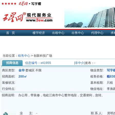
首页
楼宇经济
出租中心
出售中心
代理中心
求
当前位置：
租售中心
> 创新科技广场
招商信息
信息编号：x41955
[非中介]
发布：-
商区类型:
金华
婺城区 不限
物业类型:
写字
招商面积:
200㎡
租售价格:
租
83
装修状况:
基本租期:
只租
行业特点:
物业地址:
李渔路
招商说明:
办公用，带装修，地处江南市中心繁华地段，交通便利，急转。
业 主:
-
联 系 人:
郑明