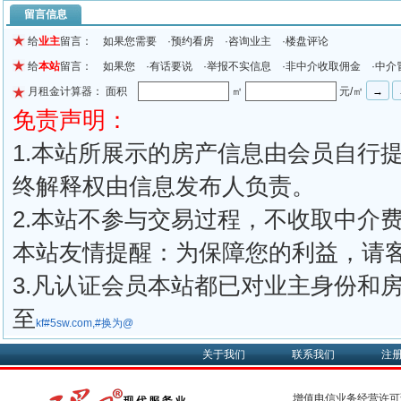
留言信息
给
业主
留言： 如果您需要 ·预约看房 ·咨询业主 ·楼盘评论
给
本站
留言： 如果您 ·有话要说 ·举报不实信息 ·非中介收取佣金 ·中介
月租金计算器： 面积
㎡
元/㎡
免责声明：
1.本站所展示的房产信息由会员自行
终解释权由信息发布人负责。
2.本站不参与交易过程，不收取中介
本站友情提醒：为保障您的利益，请
3.凡认证会员本站都已对业主身份和
至
kf#5sw.com,#换为@
关于我们
联系我们
注
增值电信业务经营许可