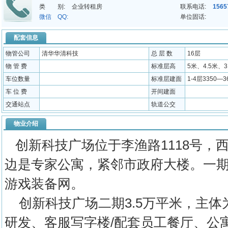
类 别:
企业转租房
联系电话:
1565
微信 QQ:
单位固话:
配套信息
物管公司
清华华清科技
总 层 数
16层
物 管 费
标准层高
5米、4.5米、3
车位数量
标准层建面
1-4层3350—3
车 位 费
开间建面
交通站点
轨道公交
物业介绍
创新科技广场位于李渔路1118号，
边是专家公寓，紧邻市政府大楼。一期
游戏装备网。
创新科技广场二期3.5万平米，主体
研发、客服写字楼/配套员工餐厅、公