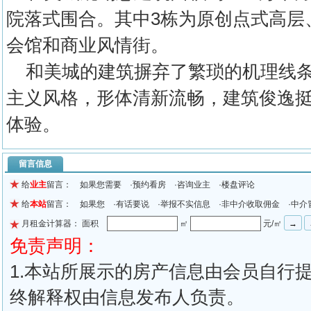
院落式围合。其中3栋为原创点式高层
会馆和商业风情街。
和美城的建筑摒弃了繁琐的机理线条
主义风格，形体清新流畅，建筑俊逸
体验。
留言信息
给
业主
留言： 如果您需要 ·预约看房 ·咨询业主 ·楼盘评论
给
本站
留言： 如果您 ·有话要说 ·举报不实信息 ·非中介收取佣金 ·中介
月租金计算器： 面积
㎡
元/㎡
免责声明：
1.本站所展示的房产信息由会员自行
终解释权由信息发布人负责。