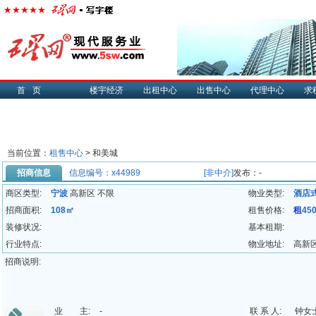
首页
楼宇经济
出租中心
出售中心
代理中心
求
当前位置：
租售中心
> 和美城
招商信息
信息编号：x44989
[非中介]
发布：-
商区类型:
宁波
高新区 不限
物业类型:
酒店
招商面积:
108㎡
租售价格:
租
45
装修状况:
基本租期:
行业特点:
物业地址:
高新
招商说明:
业 主:
-
联 系 人:
钟女