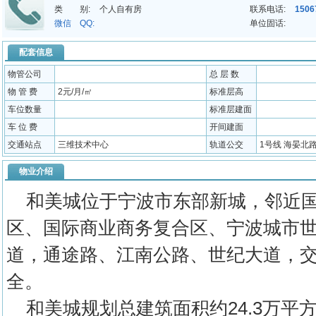
类 别:
个人自有房
联系电话:
1506
微信 QQ:
单位固话:
配套信息
物管公司
总 层 数
物 管 费
2元/月/㎡
标准层高
车位数量
标准层建面
车 位 费
开间建面
交通站点
三维技术中心
轨道公交
1号线 海晏北路
物业介绍
和美城位于宁波市东部新城，邻近国
区、国际商业商务复合区、宁波城市
道，通途路、江南公路、世纪大道，
全。
和美城规划总建筑面积约24.3万平