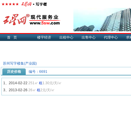
首页
楼宇经济
出租中心
出售中心
代理中心
求
苏州写字楼集(产业园)
历史价格
编号：6691
1、2014-02-22
251㎡
租
1.30元/天/㎡
3、2013-02-26
26㎡
租
2元/天/㎡