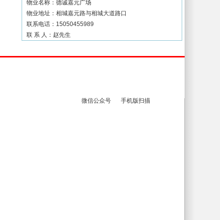
物业名称：德诚嘉元广场
物业地址：相城嘉元路与相城大道路口
联系电话：15050455989
联 系 人：赵先生
人才招聘
友情链接
微信公众号
手机版扫描