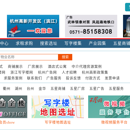
中心
求租求购
搜索选址
写字楼集
产业园集
五星商
式
商铺展示
厂房展示
酒店式公寓
中介代理房源案例
楼网
浙江写字楼网
杭州广告网
人才招聘
杭州高新政策集
求服务案例
联系我们
广告服务
投诉反馈
付款方式
发票申请
衢州
湖州
台州
金华
五星商铺
五星厂房
五星广告
五星服务
员show
写字楼地图选址
微视频服务平台