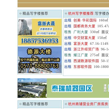
精品写字楼推荐
杭州写字楼推荐:
写字楼
出租
创美·华彩国际
160㎡ 
出租
国都商务大厦
105.4
租售
广利大厦
330㎡ 面议
出租
中交财富大厦
150㎡ 
出租
富浙大厦
67.16-114
出租
浙江外经贸广场
96-1
租售
耀江广厦
275㎡ 面议
出租
西湖数源软件园
50-1
出租
东部软件园
100-18
精品写字楼推荐
杭州商铺营业房厂房库房