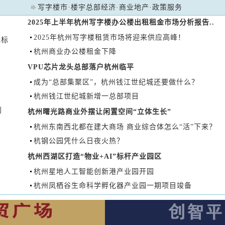
写字楼市
·
楼宇总部经济
·
商业地产
·
政策服务
2025年上半年杭州写字楼办公楼出租租金市场分析报告..
2025年杭州写字楼租赁市场将迎来供应高峰！
地标
杭州商业办公楼租金下降
VPU芯片龙头总部落户杭州临平
成为“总部集聚区”，杭州钱江世纪城还要做什么？
杭州钱江世纪城新增一总部项目
利
杭州曙光路商业外摆让闲置空间“立体生长”
杭州东南西北都在建大商场 商业综合体怎么“活”下来？
杭钢公园凭什么日夜火热？
杭州西湖区打造“物业+AI”标杆产业园区
杭州星地人工智能创新港产业园开园
杭州凤栖谷生命科学孵化器产业园一期项目竣备