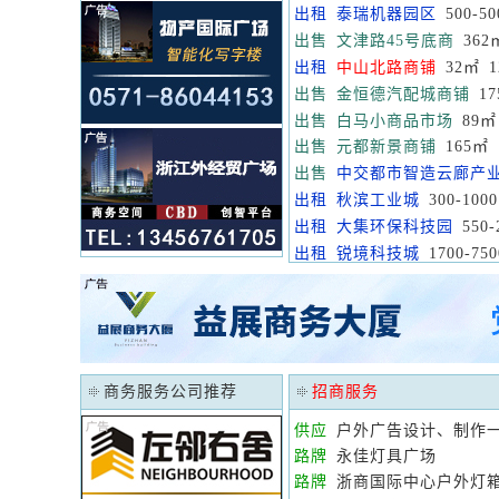
出租
泰瑞机器园区
500-50
出售
文津路45号底商
362
出租
中山北路商铺
32㎡ 1
出售
金恒德汽配城商铺
17
出售
白马小商品市场
89㎡ 
出售
元都新景商铺
165㎡ 
出售
中交都市智造云廊产
出租
秋滨工业城
300-10
出租
大集环保科技园
550-
出租
锐境科技城
1700-75
商务服务公司推荐
招商服务
供应
户外广告设计、制作
路牌
永佳灯具广场
路牌
浙商国际中心户外灯