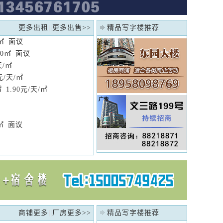
更多出租
||
更多出售
>>
精品写字楼推荐
0㎡ 面议
00㎡ 面议
天/㎡
0元/天/㎡
㎡ 1.90元/天/㎡
0㎡ 面议
商铺更多
||
厂房更多
>>
精品写字楼推荐