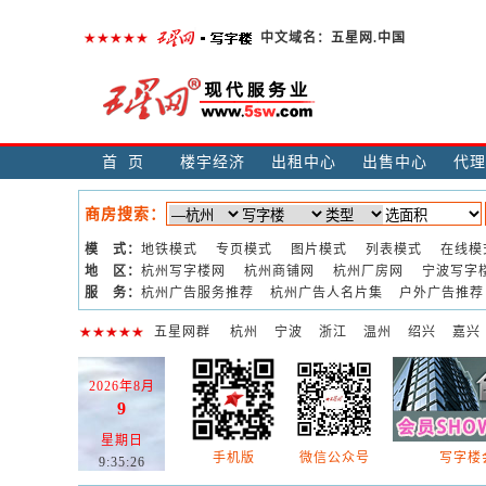
中文域名：
五星网.中国
首页
楼宇经济
出租中心
出售中心
代理
商房搜索：
模 式：
地铁模式
专页模式
图片模式
列表模式
在线模
地 区：
杭州写字楼网
杭州商铺网
杭州厂房网
宁波写字
服 务：
杭州广告服务推荐
杭州广告人名片集
户外广告推荐
五星网群
杭州
宁波
浙江
温州
绍兴
嘉兴
2026年8月
9
星期日
手机版
微信公众号
写字楼会
9:35:27