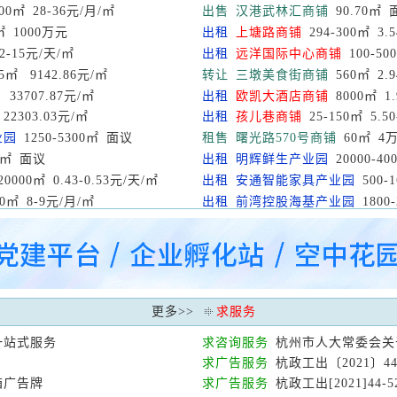
00㎡ 28-36元/月/㎡
出售
汉港武林汇商铺
90.70㎡ 
㎡ 1000万元
出租
上塘路商铺
294-300㎡ 3.
2-15元/天/㎡
出租
远洋国际中心商铺
100-50
5㎡ 9142.86元/㎡
转让
三墩美食街商铺
560㎡ 2.
33707.87元/㎡
出租
欧凯大酒店商铺
8000㎡ 1
22303.03元/㎡
出租
孩儿巷商铺
25-150㎡ 5.5
业园
1250-5300㎡ 面议
租售
曙光路570号商铺
60㎡ 4万
00㎡ 面议
出租
明辉鲜生产业园
20000-40
20000㎡ 0.43-0.53元/天/㎡
出租
安通智能家具产业园
500-1
00㎡ 8-9元/月/㎡
出租
前湾控股海基产业园
1800-
更多
>>
求服务
一站式服务
求咨询服务
杭州市人大常委会关
求广告服务
杭政工出〔2021〕4
箱广告牌
求广告服务
杭政工出[2021]4