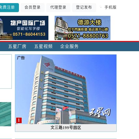
·
手机版
免费注册
会员登录
代理登录
登记发布
铺
五星厂房
五星视频
企业服务
1
文三路199号园区