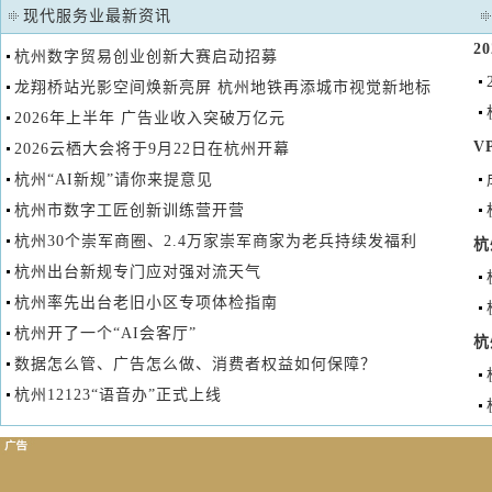
现代服务业最新资讯
2
杭州数字贸易创业创新大赛启动招募
龙翔桥站光影空间焕新亮屏 杭州地铁再添城市视觉新地标
2026年上半年 广告业收入突破万亿元
V
2026云栖大会将于9月22日在杭州开幕
杭州“AI新规”请你来提意见
杭州市数字工匠创新训练营开营
杭州30个崇军商圈、2.4万家崇军商家为老兵持续发福利
杭
杭州出台新规专门应对强对流天气
杭州率先出台老旧小区专项体检指南
杭州开了一个“AI会客厅”
杭
数据怎么管、广告怎么做、消费者权益如何保障？
杭州12123“语音办”正式上线