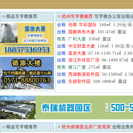
精品写字楼推荐
杭州写字楼推荐:
写字楼办公室出租
出租
创美·华彩国际
160㎡ 1.20元/天
出租
国都商务大厦
105.47㎡ 面议
租售
广利大厦
330㎡ 面议
出租
中交财富大厦
150㎡ 1.90元/天
出租
富浙大厦
67.16-1149.71㎡ 2.6
出租
浙江外经贸广场
96-1499.87㎡
租售
耀江广厦
275㎡ 面议
出租
西湖数源软件园
50-1500㎡ 2.5
出租
东部软件园
100-1800㎡ 面议
精品写字楼推荐
杭州商铺营业房厂房库房:
出租出售