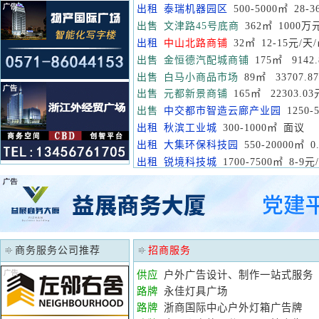
出租
泰瑞机器园区
500-5000㎡ 28-
出售
文津路45号底商
362㎡ 1000万
出租
中山北路商铺
32㎡ 12-15元/天
出售
金恒德汽配城商铺
175㎡ 9142
出售
白马小商品市场
89㎡ 33707.8
出售
元都新景商铺
165㎡ 22303.03
出售
中交都市智造云廊产业园
1250-
出租
秋滨工业城
300-1000㎡ 面议
出租
大集环保科技园
550-20000㎡ 0
出租
锐境科技城
1700-7500㎡ 8-9元
商务服务公司推荐
招商服务
供应
户外广告设计、制作一站式服务
路牌
永佳灯具广场
路牌
浙商国际中心户外灯箱广告牌