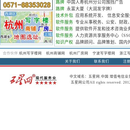
路牌
中国人寿杭州分公司围挡广告
路牌
永富大厦（大润发字牌）
技术外包
应用系统开发、 信息安全服
软件服务
专业从事税务、公安、财政
软件服务
提供软件开发和技术咨询业
软件服务
人力资源共享服务中心（SS
知识产权
品牌顾问、品牌策划、国内
合作伙伴:
杭州写字楼网
杭州商铺网
杭州厂房网
宁波写字楼网
浙江
关于我们
联系我们
注
中文域名：五星网.中国
增值电信业
五星网公司All rights reserved. 20