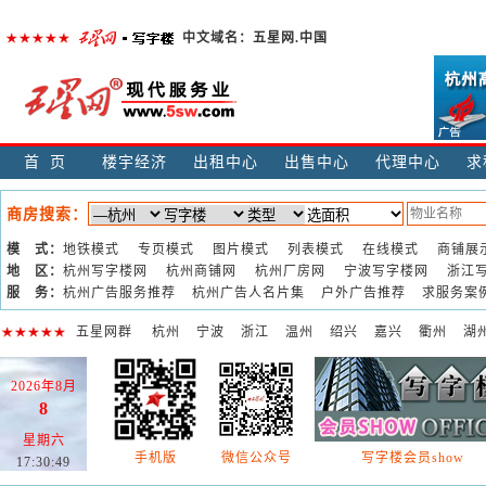
中文域名：
五星网.中国
首页
楼宇经济
出租中心
出售中心
代理中心
求
商房搜索：
模 式：
地铁模式
专页模式
图片模式
列表模式
在线模式
商铺展
地 区：
杭州写字楼网
杭州商铺网
杭州厂房网
宁波写字楼网
浙江
服 务：
杭州广告服务推荐
杭州广告人名片集
户外广告推荐
求服务案
五星网群
杭州
宁波
浙江
温州
绍兴
嘉兴
衢州
湖
2026年8月
8
星期六
手机版
微信公众号
写字楼会员show
17:30:50