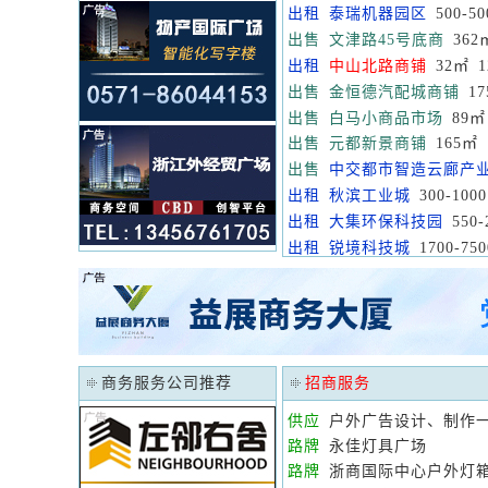
出租
泰瑞机器园区
500-50
出售
文津路45号底商
362
出租
中山北路商铺
32㎡ 1
出售
金恒德汽配城商铺
17
出售
白马小商品市场
89㎡ 
出售
元都新景商铺
165㎡ 
出售
中交都市智造云廊产
出租
秋滨工业城
300-10
出租
大集环保科技园
550-
出租
锐境科技城
1700-75
商务服务公司推荐
招商服务
供应
户外广告设计、制作
路牌
永佳灯具广场
路牌
浙商国际中心户外灯