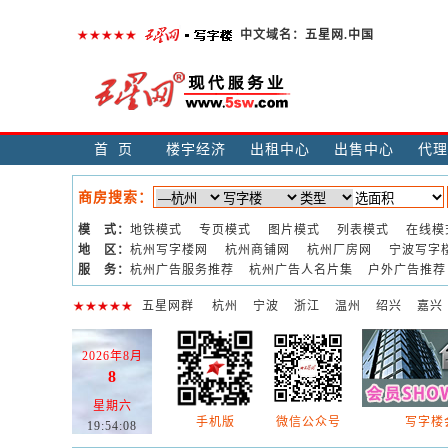
中文域名：
五星网.中国
首页
楼宇经济
出租中心
出售中心
代理
商房搜索：
模 式：
地铁模式
专页模式
图片模式
列表模式
在线模
地 区：
杭州写字楼网
杭州商铺网
杭州厂房网
宁波写字
服 务：
杭州广告服务推荐
杭州广告人名片集
户外广告推荐
五星网群
杭州
宁波
浙江
温州
绍兴
嘉兴
2026年8月
8
星期六
手机版
微信公众号
写字楼会
19:54:09