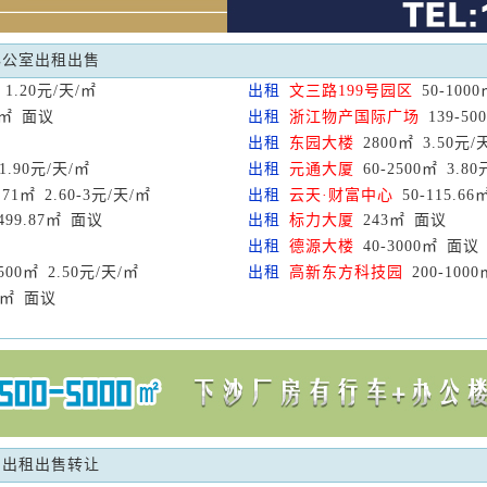
办公室出租出售
1.20元/天/㎡
出租
文三路199号园区
50-100
7㎡ 面议
出租
浙江物产国际广场
139-50
出租
东园大楼
2800㎡ 3.50元/
1.90元/天/㎡
出租
元通大厦
60-2500㎡ 3.8
9.71㎡ 2.60-3元/天/㎡
出租
云天·财富中心
50-115.66
499.87㎡ 面议
出租
标力大厦
243㎡ 面议
出租
德源大楼
40-3000㎡ 面议
500㎡ 2.50元/天/㎡
出租
高新东方科技园
200-100
00㎡ 面议
:
出租出售转让