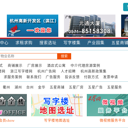
中心
求租求购
搜索选址
写字楼集
产业园集
五星商
式
商铺展示
厂房展示
酒店式公寓
中介代理房源案例
楼网
浙江写字楼网
杭州广告网
人才招聘
杭州高新政策集
求服务案例
联系我们
广告服务
投诉反馈
付款方式
发票申请
衢州
湖州
台州
金华
五星商铺
五星厂房
五星广告
五星服务
员show
写字楼地图选址
微视频服务平台