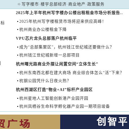
写字楼市
·
楼宇总部经济
·
商业地产
·
政策服务
2025年上半年杭州写字楼办公楼出租租金市场分析报告..
2025年杭州写字楼租赁市场将迎来供应高峰！
地标
杭州商业办公楼租金下降
VPU芯片龙头总部落户杭州临平
成为“总部集聚区”，杭州钱江世纪城还要做什么？
杭州钱江世纪城新增一总部项目
利
杭州曙光路商业外摆让闲置空间“立体生长”
杭州东南西北都在建大商场 商业综合体怎么“活”下来？
杭钢公园凭什么日夜火热？
杭州西湖区打造“物业+AI”标杆产业园区
杭州星地人工智能创新港产业园开园
杭州凤栖谷生命科学孵化器产业园一期项目竣备