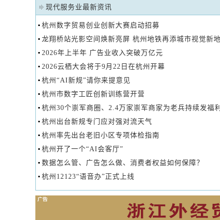
现代服务业最新资讯
杭州数字贸易创业创新大赛启动招募
龙翔桥站光影空间焕新亮屏 杭州地铁再添城市视觉新
2026年上半年 广告业收入突破万亿元
2026云栖大会将于9月22日在杭州开幕
杭州“AI新规”请你来提意见
杭州市数字工匠创新训练营开营
杭州30个崇军商圈、2.4万家崇军商家为老兵持续发福
杭州出台新规专门应对强对流天气
杭州率先出台老旧小区专项体检指南
杭州开了一个“AI会客厅”
数据怎么管、广告怎么做、消费者权益如何保障？
杭州12123“语音办”正式上线