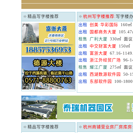
精品写字楼推荐
杭州写字楼推荐:
写字楼
出租
创美·华彩国际
160㎡ 
出租
国都商务大厦
105.4
租售
广利大厦
330㎡ 面议
出租
中交财富大厦
150㎡ 
出租
富浙大厦
67.16-114
出租
浙江外经贸广场
96-1
租售
耀江广厦
275㎡ 面议
出租
西湖数源软件园
50-1
出租
东部软件园
100-18
精品写字楼推荐
杭州商铺营业房厂房库房