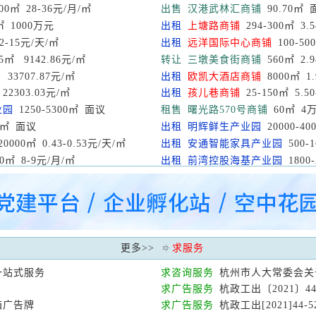
00㎡ 28-36元/月/㎡
出售
汉港武林汇商铺
90.70㎡ 
㎡ 1000万元
出租
上塘路商铺
294-300㎡ 3.
2-15元/天/㎡
出租
远洋国际中心商铺
100-50
5㎡ 9142.86元/㎡
转让
三墩美食街商铺
560㎡ 2.
33707.87元/㎡
出租
欧凯大酒店商铺
8000㎡ 1
22303.03元/㎡
出租
孩儿巷商铺
25-150㎡ 5.5
业园
1250-5300㎡ 面议
租售
曙光路570号商铺
60㎡ 4万
00㎡ 面议
出租
明辉鲜生产业园
20000-40
20000㎡ 0.43-0.53元/天/㎡
出租
安通智能家具产业园
500-1
00㎡ 8-9元/月/㎡
出租
前湾控股海基产业园
1800-
更多
>>
求服务
一站式服务
求咨询服务
杭州市人大常委会关
求广告服务
杭政工出〔2021〕4
箱广告牌
求广告服务
杭政工出[2021]4