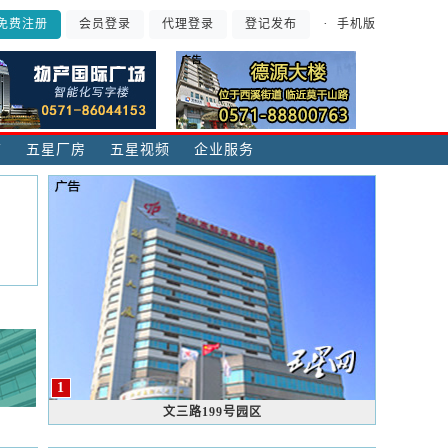
·
手机版
免费注册
会员登录
代理登录
登记发布
铺
五星厂房
五星视频
企业服务
1
文三路199号园区