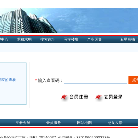
理中心
求租求购
搜索选址
写字楼集
产业园集
五星商铺
相应的查看
*
输入查看码：
。
注册会员
会员服务
网站地图
意见反馈
业务经营许可证：
浙B2-20140037
公网安备：
33010602003227号